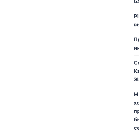
б
P
комментарии - что, по-вашему,
в
какие рубрики и темы вам
я, а что пока - не очень.
П
и
С
К
Э
М
х
п
б
с