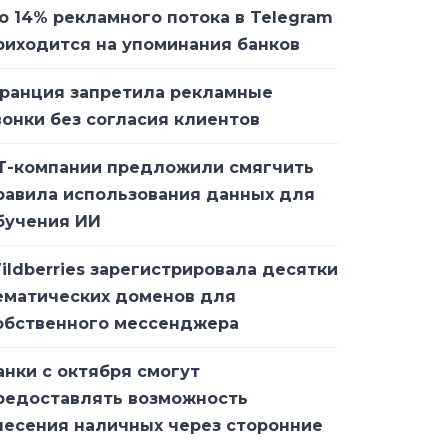
о 14% рекламного потока в Telegram
риходится на упоминания банков
ранция запретила рекламные
вонки без согласия клиентов
Т-компании предложили смягчить
равила использования данных для
бучения ИИ
ildberries зарегистрировала десятки
ематических доменов для
обственного мессенджера
анки с октября смогут
редоставлять возможность
несения наличных через сторонние