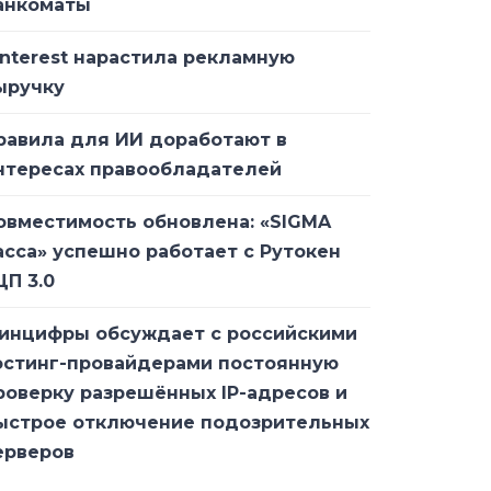
анкоматы
interest нарастила рекламную
ыручку
равила для ИИ доработают в
нтересах правообладателей
овместимость обновлена: «SIGMA
асса» успешно работает с Рутокен
ЦП 3.0
инцифры обсуждает с российскими
остинг-провайдерами постоянную
роверку разрешённых IP-адресов и
ыстрое отключение подозрительных
ерверов