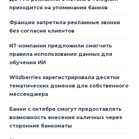
услуге предоставляется через
приходится на упоминания банков
собственные каналы связи, что дает
возможность быть уверенным в качестве
Франция запретила рекламные звонки
ее предоставления на всех участках сети
без согласия клиентов
(end-to-end SLA).
ИТ-компании предложили смягчить
правила использования данных для
обучения ИИ
Опция катастрофоустойчивого
Wildberries зарегистрировала десятки
резервирования, предоставляемая по
тематических доменов для собственного
OPEX-модели, обойдется примерно в
мессенджера
30% от стоимости полной резервной
копии клиентских облачных ИТ-ресурсов,
Банки с октября смогут предоставлять
необходимых для обеспечения такого
возможность внесения наличных через
же уровня надежности. При этом
сторонние банкоматы
построение катастрофоустойчивого