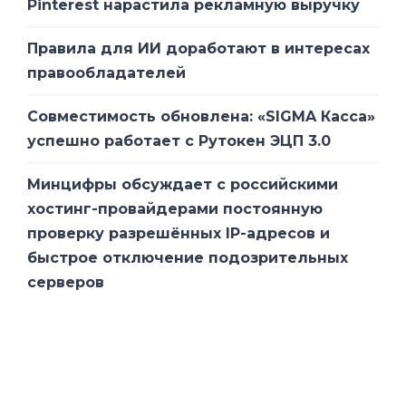
облака своими силами потребует
Pinterest нарастила рекламную выручку
увеличения инвестиций в собственную
Правила для ИИ доработают в интересах
инфраструктуру и её обслуживание
правообладателей
более чем в два раза.
Совместимость обновлена: «SIGMA Касса»
успешно работает с Рутокен ЭЦП 3.0
Всего у Orange Business Services работает
Минцифры обсуждает с российскими
38 дата-центров в 16 странах по всему
хостинг-провайдерами постоянную
миру, а над разработкой и поддержкой
проверку разрешённых IP-адресов и
облачных решений трудится более 1600
быстрое отключение подозрительных
сотрудников. В России облачными
серверов
услугами Orange пользуются такие
компании, как «Московский ювелирный
завод» и «Экспобанк». Orange нацелена
на реализацию концепции по развитию
катастрофоустойчивых облачных