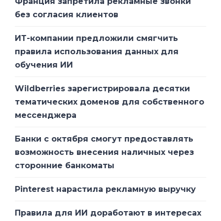
Франция запретила рекламные звонки
регулятора и рынка является проект
без согласия клиентов
«Информационная инфраструктура»
госпрограммы «Цифровая экономика».
ИТ-компании предложили смягчить
Он в том числе предусматривает
правила использования данных для
утверждение конкретных диапазонов
обучения ИИ
для 5G в России.
Wildberries зарегистрировала десятки
тематических доменов для собственного
Пока потенциальные полосы для пятого
мессенджера
поколения не определены, но это
произойдет до конца 2018 года,
Банки с октября смогут предоставлять
заключил представитель Минкомсвязи.
возможность внесения наличных через
сторонние банкоматы
Pinterest нарастила рекламную выручку
Правила для ИИ доработают в интересах