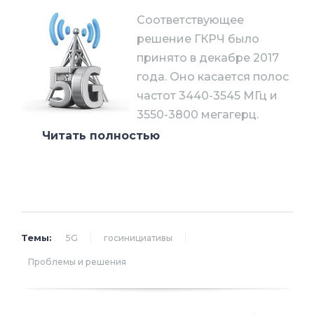
Соответствующее
решение ГКРЧ было
принято в декабре 2017
года. Оно касается полос
частот 3440-3545 МГц и
3550-3800 мегагерц.
Читать полностью
Эксперт обозначил другие последние
изменения в нормативно-правовой базе
в области регулирования
радиочастотного спектра (РЧС). В
частности, решено, как продлевать сроки
Темы:
5G
госинициативы
разрешений на использование РЧС (ФЗ
70 от 18.04.2018). Внесены изменения в
Проблемы и решения
правила применения абонентских
терминалов сетей LTE и LTE-Advanced