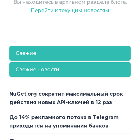
(приказ Минкомсвязи 315 от 22.06.2018
Вы находитесь в архивном разделе блога.
года) и т.д.
Перейти к текущим новостям
Для внедрения перспективных
технологий необходимо максимально
эффективно использовать РЧС. А.
Канцуров обозначил приоритеты
Свежие
деятельности ГКРЧ в 2018-2020 годах.
Свежие новости
Это упрощение процедуры получения
частот, выделение новых полос на
безлицензионной основе, повышение
NuGet.org сократит максимальный срок
прозрачности при проведении
действия новых API-ключей в 12 раз
аукционов, пересмотр методики платы
за спектр и т.д.
До 14% рекламного потока в Telegram
приходится на упоминания банков
Безусловно, одним из главных
нормативных документов для