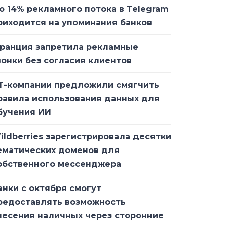
о 14% рекламного потока в Telegram
риходится на упоминания банков
ранция запретила рекламные
вонки без согласия клиентов
Т-компании предложили смягчить
равила использования данных для
бучения ИИ
ildberries зарегистрировала десятки
ематических доменов для
обственного мессенджера
анки с октября смогут
редоставлять возможность
несения наличных через сторонние