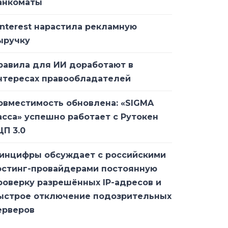
анкоматы
interest нарастила рекламную
ыручку
равила для ИИ доработают в
нтересах правообладателей
овместимость обновлена: «SIGMA
асса» успешно работает с Рутокен
ЦП 3.0
инцифры обсуждает с российскими
остинг-провайдерами постоянную
роверку разрешённых IP-адресов и
ыстрое отключение подозрительных
ерверов