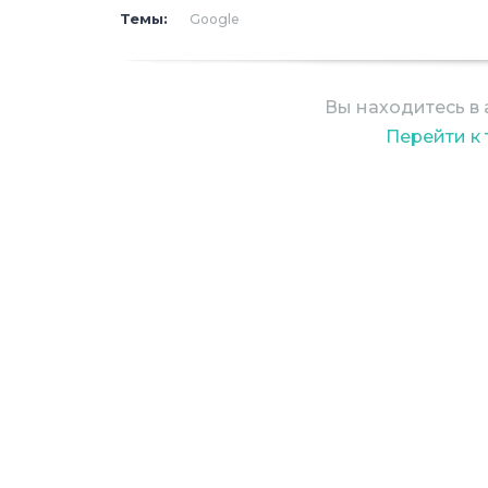
Темы:
Google
сотрудничестве с интернет-гигант
опередить своего главного конкуре
пределы азиатского рынка.
Вы находитесь в 
Перейти к