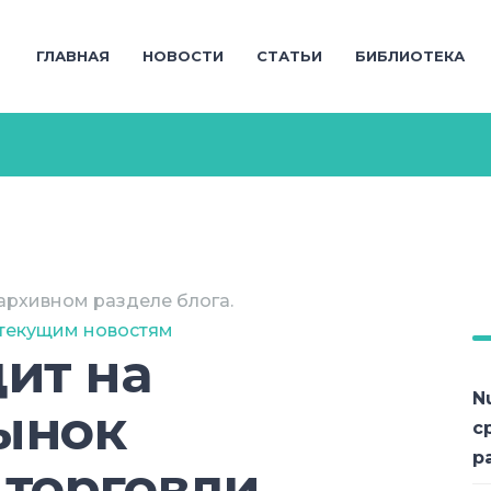
ГЛАВНАЯ
НОВОСТИ
СТАТЬИ
БИБЛИОТЕКА
архивном разделе блога.
 текущим новостям
ит на
N
ынок
с
р
 торговли