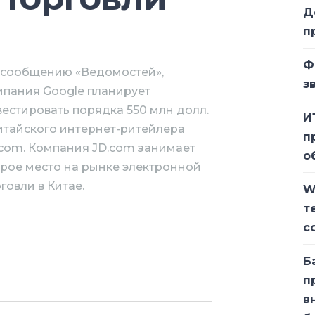
Д
п
Ф
 сообщению «Ведомостей»,
з
мпания Google планирует
естировать порядка 550 млн долл.
И
итайского интернет-ритейлера
п
.com. Компания JD.com занимает
о
орое место на рынке электронной
говли в Китае.
W
т
с
xpress, компании Alibaba. В
т 27,1 млн акций китайского
Б
п
ет свое влияние на рынке
в
-восточный рынок, а у JD.com при