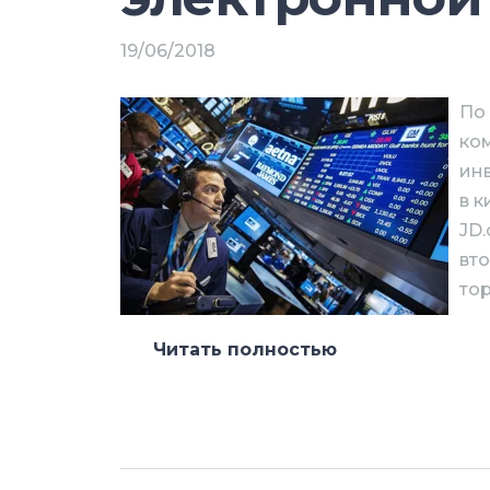
19/06/2018
По
ко
инв
в
к
JD
вт
тор
Читать полностью
Первое принадлежит владельцу AliE
результате сделки к Google перейде
JD.com (менее 1%).
Почему это важно:
Google наращива
интернет-торговли, выходит на юго