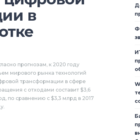
Д
ии в
п
отке
Ф
з
И
п
ласно прогнозам, к 2020 году
о
ъем мирового рынка технологий
фровой трансформации в сфере
W
ращения с отходами составит $3,6
т
д, по сравнению с $3,3 млрд в 2017
с
у.
Б
та (CAGR) этого рынка составят
п
оры исследования
The Impact of
в
ecycling Industry
, подготовленном