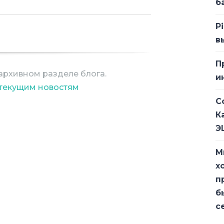
б
P
й в мусороперерабатывающей
в
 направлениям, говорится в отчете
П
систем для сбора отходов (т.н.
архивном разделе блога.
и
 логистических цепочек и
 текущим новостям
рованным программным
С
е мусоросборщики»),
К
ктуальных систем переработки и
Э
ка и применение облачных
терфейсов.
М
х
п
б
а цифровых технологий в сегментах
с
оценивался экспертами Frost &