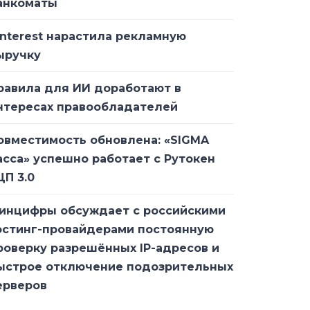
анкоматы
interest нарастила рекламную
ыручку
равила для ИИ доработают в
нтересах правообладателей
овместимость обновлена: «SIGMA
асса» успешно работает с Рутокен
ЦП 3.0
инцифры обсуждает с российскими
остинг-провайдерами постоянную
роверку разрешённых IP-адресов и
ыстрое отключение подозрительных
ерверов