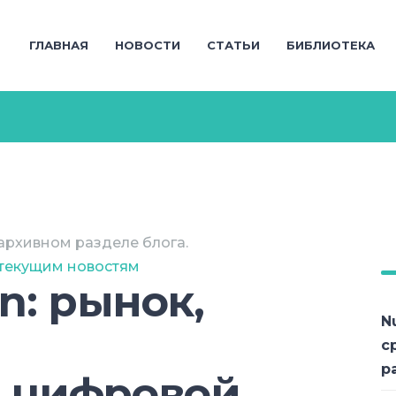
ГЛАВНАЯ
НОВОСТИ
СТАТЬИ
БИБЛИОТЕКА
архивном разделе блога.
 текущим новостям
an: рынок,
N
с
р
 цифровой