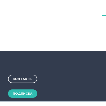
млн соответственно. К 2020 году он
нологий и оборудования для
рабатывается в странах Западной
мо «умных» контейнеров и
носятся роботизированные
циализированные мобильные
итики, программное обеспечение и
КОНТАКТЫ
остается разработка облачных
ательских интерфейсов и
ПОДПИСКА
 году на него приходилось $2,8
теллектуальной переработки ТКО –