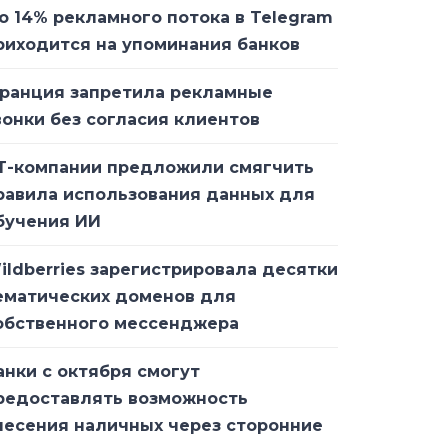
о 14% рекламного потока в Telegram
риходится на упоминания банков
ранция запретила рекламные
вонки без согласия клиентов
Т-компании предложили смягчить
равила использования данных для
бучения ИИ
ildberries зарегистрировала десятки
ематических доменов для
обственного мессенджера
анки с октября смогут
редоставлять возможность
несения наличных через сторонние