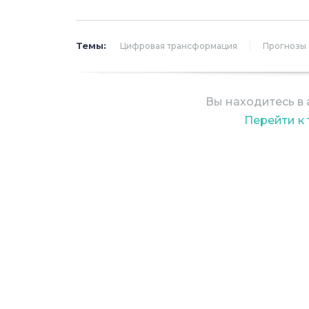
компанией Frost & Sullivan.
Темы:
Цифровая трансформация
Прогнозы
Развитие рынка цифровых решени
отрасли идет по четырем основным
компании. Это производство смарт-
Вы находитесь в 
«умные контейнеры»), оптимизация
Перейти к
оснащение автопарка специализи
обеспечением и датчиками («умны
производство и внедрение интелле
утилизации ТКО, а также разработ
технологий и пользовательских ин
Суммарно, в 2017 году объем рынк
сбора и транспортировки отходов 