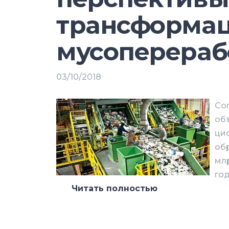
трансформац
мусоперераб
03/10/2018
Сог
об
ци
об
млр
год
Читать полностью
При этом среднегодовые темпы рос
2,74%. Такие данные приводят авт
Digital Transformation on the Waste R