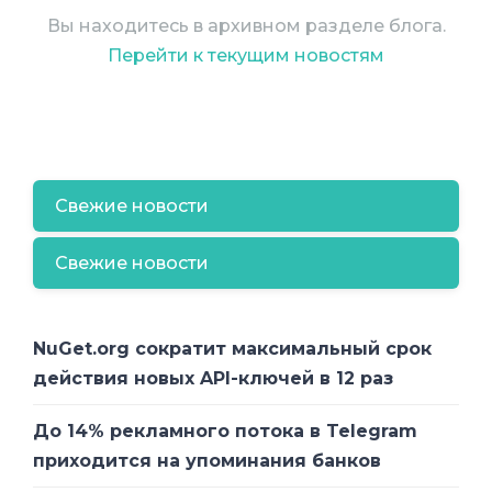
превышает 849 млн. Второе место по
Вы находитесь в архивном разделе блога.
этому показателю занимает холдинг
Перейти к текущим новостям
Vodafone, обслуживающий разными
юридическими лицами более чем 460
млн абонентов.
Беспокойство у NTIA вызывает тот факт,
Свежие новости
что China Mobile в большой степени
зависит от китайского государства – ее
Свежие новости
крупнейшего акционера (на момент
подачи заявки в FCC Правительству КНР
принадлежало 74% акций компании) и
NuGet.org сократит максимальный срок
может по его запросу выдавать
действия новых API-ключей в 12 раз
персональные данные и записи
переговоров американских абонентов
До 14% рекламного потока в Telegram
государственным структурам КНР.
приходится на упоминания банков