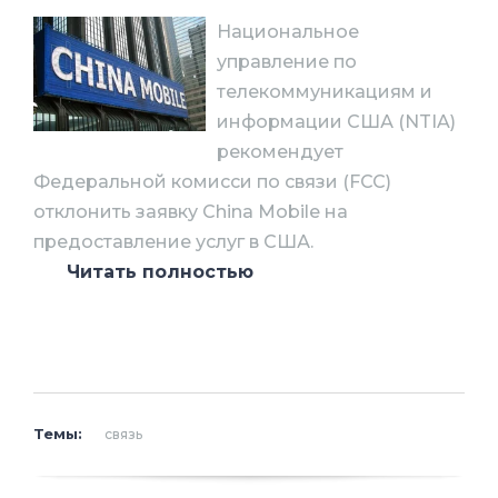
Национальное
управление по
телекоммуникациям и
информации США (NTIA)
рекомендует
Федеральной комисси по связи (FCC)
отклонить заявку China Mobile на
предоставление услуг в США.
Читать полностью
Рассмотрение заявки идет с 2011 года и
до сих пор не вылилось в какой-либо
официалный ответ со стороны США.
China Mobile - крупнейший в мире
Темы:
связь
оператор сотовой связи по числу
абонентов. Его абонентская база