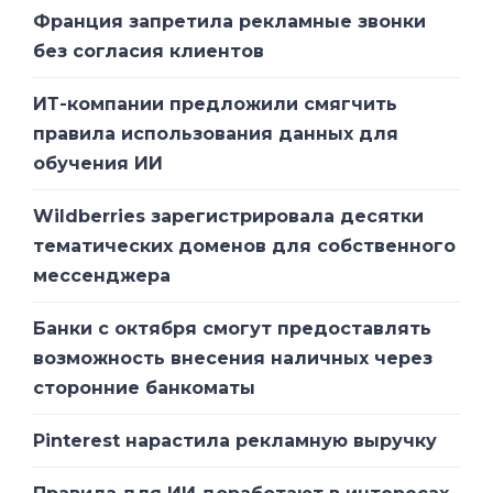
Франция запретила рекламные звонки
«Даже если China Mobile действительно
без согласия клиентов
использует защищенное оборудование,
как она утверждает, риск, который China
ИТ-компании предложили смягчить
Mobile будет представлять как оператор
правила использования данных для
этого оборудования, сводит на нет
обучения ИИ
любые достоинства его защищенности»,
– говорится в заявлении NTIA.
Wildberries зарегистрировала десятки
тематических доменов для собственного
По мнению чиновников из NTIA, любая
мессенджера
иностранная компания, доля
государства в которой превышает 10%,
Банки с октября смогут предоставлять
должна подвергаться самой тщательной
возможность внесения наличных через
проверке.
сторонние банкоматы
Pinterest нарастила рекламную выручку