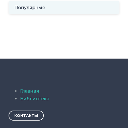
месяцам тюрьмы и еще трем годам
Популярные
условного заключения.
Как ранее сообщали американские СМИ,
Пхо является тем самым сотрудником
АНБ, с домашнего компьютера которого
были похищены секретные материалы
спецслужбы. Власти США, однако,
никогда не подтверждали эту
информацию. В частности, в октябре 2017
года издание Wall Street Journal
сообщало, будто материалы были
Главная
похищены хакерами через уязвимость в
Библиотека
антивирусном ПО «Лаборатории
Касперского». Специалисты ЛК провели
КОНТАКТЫ
собственное расследование и выявили
на компьютере Пхо бэкдор Mokes,