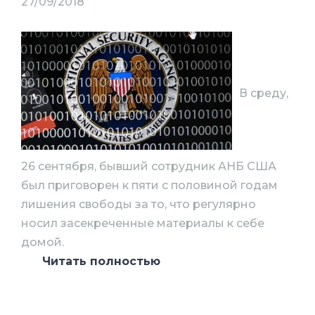
27/09/2018
В среду,
26 сентября, бывший сотрудник АНБ США
был приговорен к пяти с половиной годам
лишения свободы за то, что регулярно
носил засекреченные материалы к себе
домой.
Читать полностью
68-летний Нгя Хоанг Пхо (Nghia Hoang
Pho) работал в хакерском
подразделении АНБ под названием