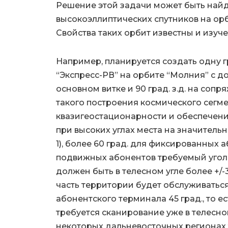
Решение этой задачи может быть найд
высокоэллиптических спутников на орб
Свойства таких орбит известны и изучены
Например, планируется создать одну г
“Экспресс-РВ” на орбите “Молния” с дол
основном витке и 90 град. з.д. на соп
такого построения космического сегм
квазигеостационарности и обеспечени
при высоких углах места на значительн
1), более 60 град. для фиксированных 
подвижных абонентов требуемый угол
должен быть в телесном угле более +/-
часть территории будет обслуживаться
абонентского терминала 45 град., то 
требуется сканирование уже в телесном
некоторых дальневосточных регионах 