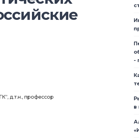
с
оссийские
И
п
П
о
-
К
т
, д.т.н., профессор
Р
в
А
«