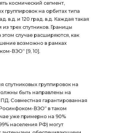
ять космический сегмент,
х группировок на орбитах типа
. в.д. и 120 град. в.д. Каждая такая
из трех спутников. Границы
в этом случае расширяются, как
решение возможно в рамках
ом-ВЭО” [9, 10].
я спутниковых группировок на
 должны быть направлены на
ПД. Совместная гарантированная
“Росинфоком-ВЭО” в таком
лучае уже примерно на 90%
99% населения РФ) могут
с антеннами, обеспечивающими