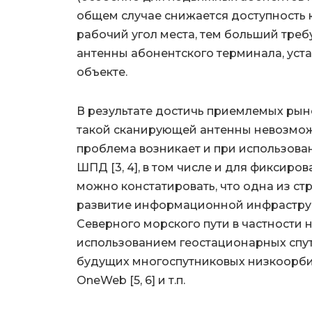
общем случае снижается доступность к
рабочий угол места, тем больший треб
антенны абонентского терминала, ус
объекте.
В результате достичь приемлемых рын
такой сканирующей антенны невозможн
проблема возникает и при использова
ШПД [3, 4], в том числе и для фиксиро
можно констатировать, что одна из ст
развитие информационной инфраструк
Северного морского пути в частности 
использованием геостационарных спут
будущих многоспутниковых низкоорб
OneWeb [5, 6] и т.п.