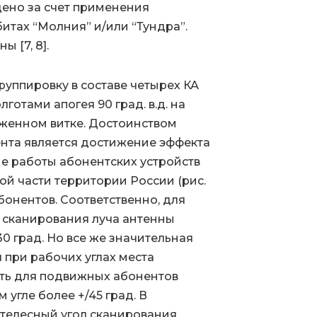
ено за счет применения
итах “Молния” и/или “Тундра”.
 [7, 8].
руппировку в составе четырех КА
готами апогея 90 град. в.д. на
ряженном витке. Достоинством
ента является достижение эффекта
е работы абонентских устройств
ой части территории России (рис.
абонентов. Соответственно, для
 сканирования луча антенны
30 град. Но все же значительная
 при рабочих углах места
есть для подвижных абонентов
 угле более +/45 град. В
телесный угол сканирования