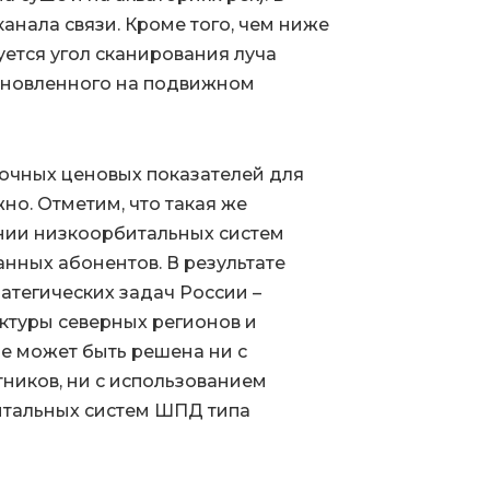
анала связи. Кроме того, чем ниже
уется угол сканирования луча
тановленного на подвижном
очных ценовых показателей для
о. Отметим, что такая же
нии низкоорбитальных систем
ванных абонентов. В результате
ратегических задач России –
туры северных регионов и
не может быть решена ни с
ников, ни с использованием
итальных систем ШПД типа