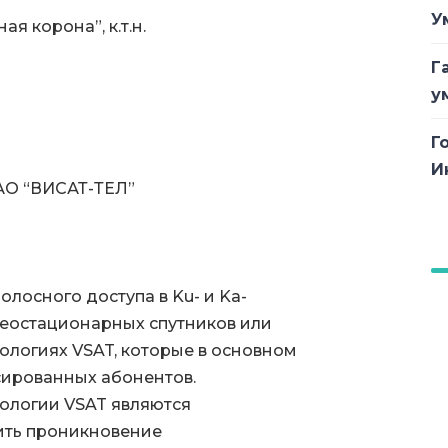
У
 корона”, к.т.н.
Г
у
Г
И
АО “ВИСАТ-ТЕЛ”
лосного доступа в Ku- и Ka-
геостационарных спутников или
нологиях VSAT, которые в основном
ированных абонентов.
ологии VSAT являются
ить проникновение