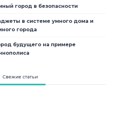
мный город в безопасности
аджеты в системе умного дома и
много города
ород будущего на примере
ннополиса
Свежие статьи