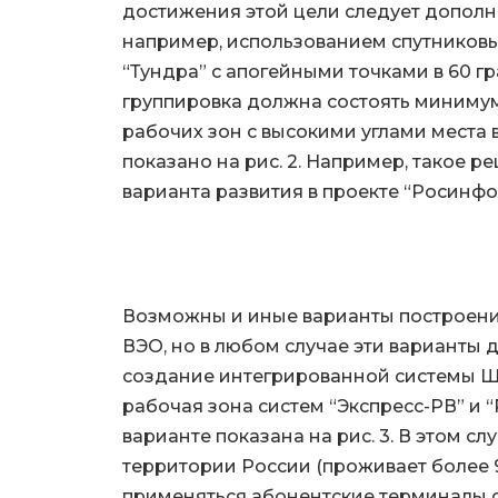
достижения этой цели следует дополн
например, использованием спутниковы
“Тундра” с апогейными точками в 60 град
группировка должна состоять минимум 
рабочих зон c высокими углами места 
показано на рис. 2. Например, такое 
варианта развития в проекте “Росинфок
Возможны и иные варианты построени
ВЭО, но в любом случае эти варианты
создание интегрированной системы Ш
рабочая зона систем “Экспресс-РВ” и 
варианте показана на рис. 3. В этом с
территории России (проживает более 
применяться абонентские терминалы 