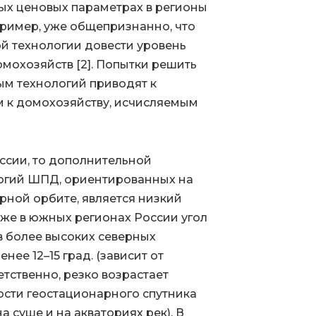
ых ценовых параметрах в регионы
апример, уже общепризнанно, что
й технологии довести уровень
охозяйств [2]. Попытки решить
ым технологий приводят к
м к домохозяйству, исчисляемым
ссии, то дополнительной
огий ШПД, ориентированных на
рной орбите, является низкий
аже в южных регионах России угол
 в более высоких северных
енее 12–15 град. (зависит от
етственно, резко возрастает
ости геостационарного спутника
 суше и на акваториях рек). В