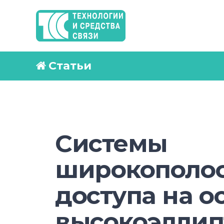
Статьи
Системы
широкополо
доступа на о
высокоэллип