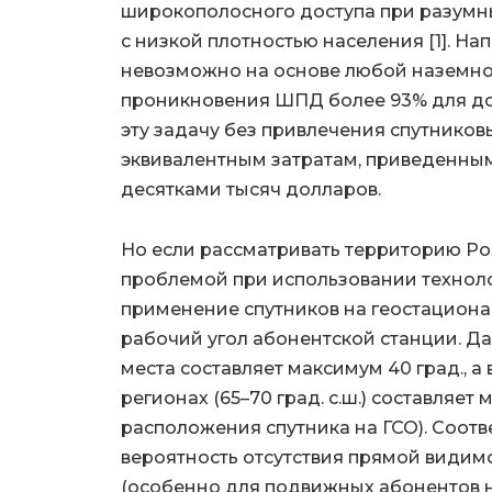
широкополосного доступа при разумн
с низкой плотностью населения [1]. Н
невозможно на основе любой наземно
проникновения ШПД более 93% для дом
эту задачу без привлечения спутников
эквивалентным затратам, приведенны
десятками тысяч долларов.
Но если рассматривать территорию Ро
проблемой при использовании технол
применение спутников на геостациона
рабочий угол абонентской станции. Д
места составляет максимум 40 град., а
регионах (65–70 град. с.ш.) составляет м
расположения спутника на ГСО). Соотв
вероятность отсутствия прямой видим
(особенно для подвижных абонентов на